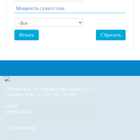
Мощность сухого тэна
г. Мурманск, ул. Профессора Сомова, д. 11
Телефон: 8 (8152) 750735, 751785
e-mail:
murmanakva@mail.ru
группа в вк:
https://m.vk.com/murmanakva
О магазине