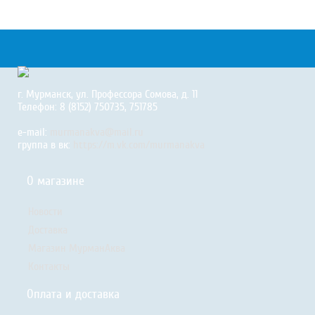
г. Мурманск, ул. Профессора Сомова, д. 11
Телефон: 8 (8152) 750735, 751785
e-mail:
murmanakva@mail.ru
группа в вк:
https://m.vk.com/murmanakva
О магазине
Новости
Доставка
Магазин МурманАква
Контакты
Оплата и доставка