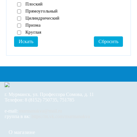
Плоский
Прямоугольный
Цилиндрический
Призма
Круглая
г. Мурманск, ул. Профессора Сомова, д. 11
Телефон: 8 (8152) 750735, 751785
e-mail:
murmanakva@mail.ru
группа в вк:
https://m.vk.com/murmanakva
О магазине