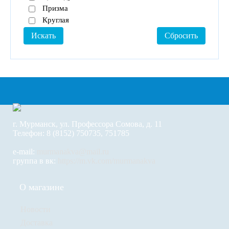
Призма
Круглая
г. Мурманск, ул. Профессора Сомова, д. 11
Телефон: 8 (8152) 750735, 751785
e-mail:
murmanakva@mail.ru
группа в вк:
https://m.vk.com/murmanakva
О магазине
Новости
Доставка