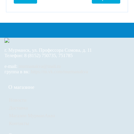
г. Мурманск, ул. Профессора Сомова, д. 11
Телефон: 8 (8152) 750735, 751785
e-mail:
murmanakva@mail.ru
группа в вк:
https://m.vk.com/murmanakva
О магазине
Новости
Доставка
Магазин МурманАква
Контакты