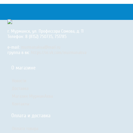
г. Мурманск, ул. Профессора Сомова, д. 11
Телефон: 8 (8152) 750735, 751785
e-mail:
murmanakva@mail.ru
группа в вк:
https://m.vk.com/murmanakva
О магазине
Новости
Доставка
Магазин МурманАква
Контакты
Оплата и доставка
Оплата товара