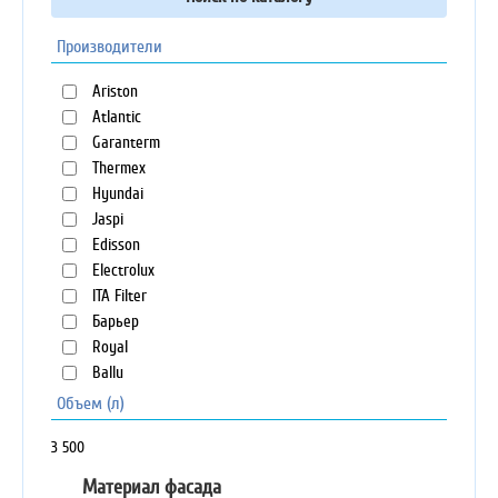
Производители
Ariston
Atlantic
Garanterm
Thermex
Hyundai
Jaspi
Edisson
Electrolux
ITA Filter
Барьер
Royal
Ballu
Объем (л)
3
500
Материал фасада