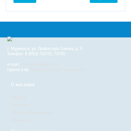
г. Мурманск, ул. Профессора Сомова, д. 11
Телефон: 8 (8152) 750735, 751785
e-mail:
murmanakva@mail.ru
группа в вк:
https://m.vk.com/murmanakva
О магазине
Новости
Доставка
Магазин МурманАква
Контакты