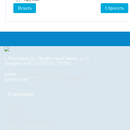
г. Мурманск, ул. Профессора Сомова, д. 11
Телефон: 8 (8152) 750735, 751785
e-mail:
murmanakva@mail.ru
группа в вк:
https://m.vk.com/murmanakva
О магазине
Новости
Доставка
Магазин МурманАква
Контакты