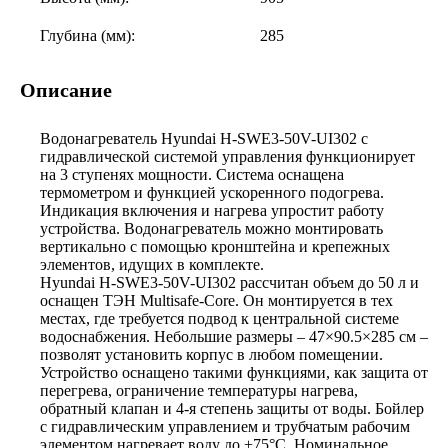
Глубина (мм):
285
Описание
Водонагреватель Hyundai H-SWE3-50V-UI302 с
гидравлической системой управления функционирует
на 3 ступенях мощности. Система оснащена
термометром и функцией ускоренного подогрева.
Индикация включения и нагрева упростит работу
устройства. Водонагреватель можно монтировать
вертикально с помощью кронштейна и крепежных
элементов, идущих в комплекте.
Hyundai H-SWE3-50V-UI302 рассчитан объем до 50 л и
оснащен ТЭН Multisafe-Core. Он монтируется в тех
местах, где требуется подвод к центральной системе
водоснабжения. Небольшие размеры – 47×90.5×285 см –
позволят установить корпус в любом помещении.
Устройство оснащено такими функциями, как защита от
перегрева, ограничение температуры нагрева,
обратный клапан и 4-я степень защиты от воды. Бойлер
с гидравлическим управлением и трубчатым рабочим
элементом нагревает воду до +75°С. Номинальное