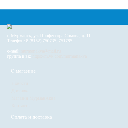
г. Мурманск, ул. Профессора Сомова, д. 11
Телефон: 8 (8152) 750735, 751785
e-mail:
murmanakva@mail.ru
группа в вк:
https://m.vk.com/murmanakva
О магазине
Новости
Доставка
Магазин МурманАква
Контакты
Оплата и доставка