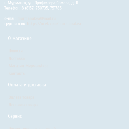
г. Мурманск, ул. Профессора Сомова, д. 11
Телефон: 8 (8152) 750735, 751785
e-mail:
murmanakva@mail.ru
группа в вк:
https://m.vk.com/murmanakva
О магазине
Новости
Доставка
Магазин МурманАква
Контакты
Оплата и доставка
Оплата товара
Доставка товара
Сервис
Ремонт водонагревателей