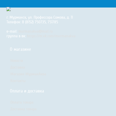
г. Мурманск, ул. Профессора Сомова, д. 11
Телефон: 8 (8152) 750735, 751785
e-mail:
murmanakva@mail.ru
группа в вк:
https://m.vk.com/murmanakva
О магазине
Новости
Доставка
Магазин МурманАква
Контакты
Оплата и доставка
Оплата товара
Доставка товара