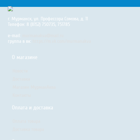
г. Мурманск, ул. Профессора Сомова, д. 11
Телефон: 8 (8152) 750735, 751785
e-mail:
murmanakva@mail.ru
группа в вк:
https://m.vk.com/murmanakva
О магазине
Новости
Доставка
Магазин МурманАква
Контакты
Оплата и доставка
Оплата товара
Доставка товара