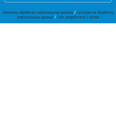
Политика обработки персональных данных
/
Согласие на обработку
персональных данных
/
Сайт разработали 3 белки