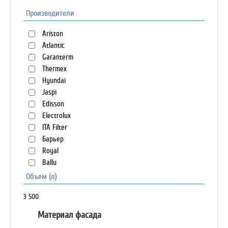
Производители
Ariston
Atlantic
Garanterm
Thermex
Hyundai
Jaspi
Edisson
Electrolux
ITA Filter
Барьер
Royal
Ballu
Объем (л)
3
500
Материал фасада