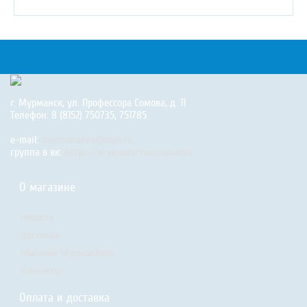
г. Мурманск, ул. Профессора Сомова, д. 11
Телефон: 8 (8152) 750735, 751785
e-mail:
murmanakva@mail.ru
группа в вк:
https://m.vk.com/murmanakva
О магазине
Новости
Доставка
Магазин МурманАква
Контакты
Оплата и доставка