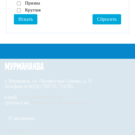
Призма
Круглая
г. Мурманск, ул. Профессора Сомова, д. 11
Телефон: 8 (8152) 750735, 751785
e-mail:
murmanakva@mail.ru
группа в вк:
https://m.vk.com/murmanakva
О магазине
Новости