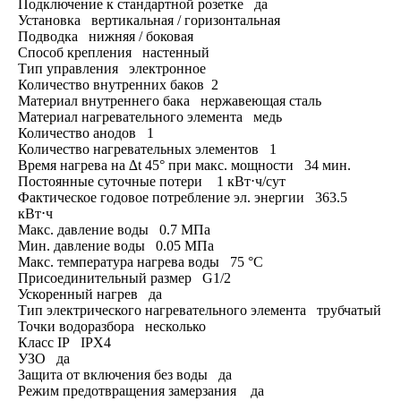
Подключение к стандартной розетке да
Установка вертикальная / горизонтальная
Подводка нижняя / боковая
Способ крепления настенный
Тип управления электронное
Количество внутренних баков 2
Материал внутреннего бака нержавеющая сталь
Материал нагревательного элемента медь
Количество анодов 1
Количество нагревательных элементов 1
Время нагрева на ∆t 45° при макс. мощности 34 мин.
Постоянные суточные потери 1 кВт⋅ч/сут
Фактическое годовое потребление эл. энергии 363.5
кВт⋅ч
Макс. давление воды 0.7 МПа
Мин. давление воды 0.05 МПа
Макс. температура нагрева воды 75 °С
Присоединительный размер G1/2
Ускоренный нагрев да
Тип электрического нагревательного элемента трубчатый
Точки водоразбора несколько
Класс IP IPX4
УЗО да
Защита от включения без воды да
Режим предотвращения замерзания да