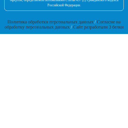
офертой, определяемой положениями Статьи 437 (2) Гражданского кодекса
Российской Федерации.
Политика обработки персональных данных
/
Согласие на
обработку персональных данных
/
Сайт разработали 3 белки