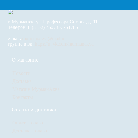
г. Мурманск, ул. Профессора Сомова, д. 11
Телефон: 8 (8152) 750735, 751785
e-mail:
murmanakva@mail.ru
группа в вк:
https://m.vk.com/murmanakva
О магазине
Новости
Доставка
Магазин МурманАква
Контакты
Оплата и доставка
Оплата товара
Доставка товара