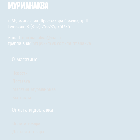
г. Мурманск, ул. Профессора Сомова, д. 11
Телефон: 8 (8152) 750735, 751785
e-mail:
murmanakva@mail.ru
группа в вк:
https://m.vk.com/murmanakva
О магазине
Новости
Доставка
Магазин МурманАква
Контакты
Оплата и доставка
Оплата товара
Доставка товара