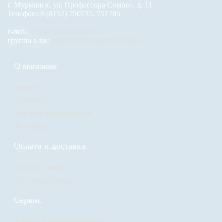
г. Мурманск, ул. Профессора Сомова, д. 11
Телефон: 8 (8152) 750735, 751785
e-mail:
murmanakva@mail.ru
группа в вк:
https://m.vk.com/murmanakva
О магазине
Новости
Доставка
Магазин МурманАква
Контакты
Оплата и доставка
Оплата товара
Доставка товара
Сервис
Ремонт водонагревателей