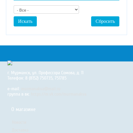
г. Мурманск, ул. Профессора Сомова, д. 11
Телефон: 8 (8152) 750735, 751785
e-mail:
murmanakva@mail.ru
группа в вк:
https://m.vk.com/murmanakva
О магазине
Новости
Доставка